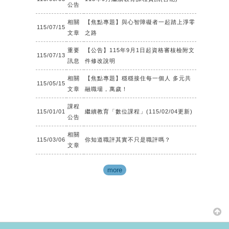
息
專
公告
區、
課
相關
【焦點專題】與心智障礙者一起踏上淨零
115/07/15
程
文章
之路
專
區、
重要
【公告】115年9月1日起資格審核檢附文
115/07/13
繼
訊息
件修改說明
續
相關
【焦點專題】穩穩接住每一個人 多元共
教
115/05/15
文章
融職場，萬歲！
育
課
課程
115/01/01
繼續教育「數位課程」(115/02/04更新)
程
公告
專
相關
區
115/03/06
你知道職評其實不只是職評嗎？
文章
及
求
才
more
專
區
之
頁