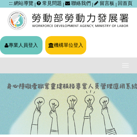
跳
:::
網站導覽
常見問題
聯絡我們
留言板
回首頁
|
|
|
|
到
主
要
內
容
區
專業人員登入
機構單位登入
塊
導
覽
列
開
關