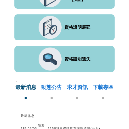
資格證明展延
資格證明遺失
請
以
左
最新消息
·
動態公告
·
求才資訊
·
下載專區
·
右
鍵
切
換
訊
最新訊息
課程
115/08/03
115年9月繼續教育課程資訊(台北)