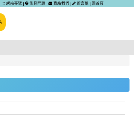
跳
:::
網站導覽
常見問題
聯絡我們
留言板
回首頁
|
|
|
|
到
主
要
入
內
容
區
塊