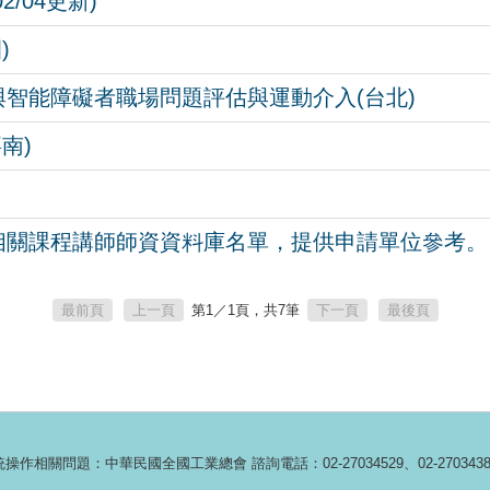
/04更新)
)
智能障礙者職場問題評估與運動介入(台北)
南)
相關課程講師師資資料庫名單，提供申請單位參考。
最前頁
上一頁
第
1
／1頁，共7筆
下一頁
最後頁
：中華民國全國工業總會 諮詢電話：02-27034529、02-27034389、02-