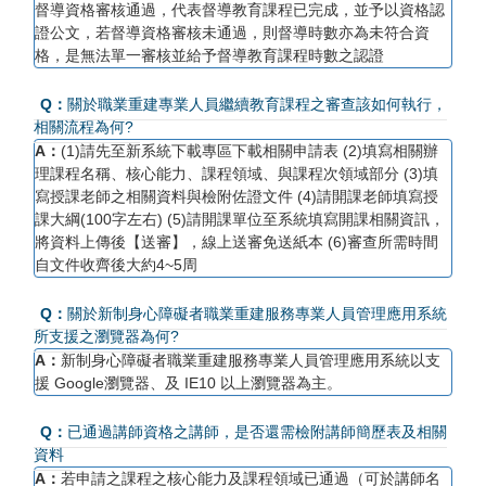
督導資格審核通過，代表督導教育課程已完成，並予以資格認
證公文，若督導資格審核未通過，則督導時數亦為未符合資
格，是無法單一審核並給予督導教育課程時數之認證
Q：
關於職業重建專業人員繼續教育課程之審查該如何執行，
相關流程為何?
A：
(1)請先至新系統下載專區下載相關申請表 (2)填寫相關辦
理課程名稱、核心能力、課程領域、與課程次領域部分 (3)填
寫授課老師之相關資料與檢附佐證文件 (4)請開課老師填寫授
課大綱(100字左右) (5)請開課單位至系統填寫開課相關資訊，
將資料上傳後【送審】，線上送審免送紙本 (6)審查所需時間
自文件收齊後大約4~5周
Q：
關於新制身心障礙者職業重建服務專業人員管理應用系統
所支援之瀏覽器為何?
A：
新制身心障礙者職業重建服務專業人員管理應用系統以支
援 Google瀏覽器、及 IE10 以上瀏覽器為主。
Q：
已通過講師資格之講師，是否還需檢附講師簡歷表及相關
資料
A：
若申請之課程之核心能力及課程領域已通過（可於講師名