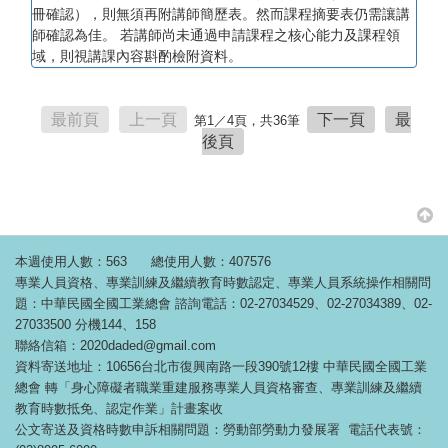
冊確認），則無須再附講師簡歷表。然而課程摘要表仍需讓講
師確認為佳。 若講師尚未通過申請課程之核心能力及課程領
域，則視講課內容斟酌檢附資料。
最前頁
上一頁
下一頁
最
第
1
／4頁，共36筆
後頁
本週使用人數：563
總使用人數：407576
專業人員資格、專業訓練及繼續教育時數認定、專業人員系統操作相關問
題：中華民國全國工業總會 諮詢電話：02-27034529、02-27034389、02-
27033500 分機144、158
聯絡信箱：2020daded@gmail.com
資料寄送地址：10656台北市復興南路一段390號12樓 中華民國全國工業
總會 轉「身心障礙者職業重建服務專業人員資格審查、專業訓練及繼續
教育時數抵免、認定作業」計畫案收
公文寄送及資格時數申訴相關問題：勞動部勞動力發展署 電話代表號：