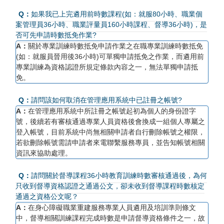
Q：
如果我已上完遴用前時數課程(如：就服80小時、職業個
案管理員36小時、職業評量員160小時課程、督導36小時)，是
否可先申請時數抵免作業?
A：
關於專業訓練時數抵免申請作業之在職專業訓練時數抵免
(如：就服員晉用後36小時)可單獨申請抵免之作業，而遴用前
專業訓練為資格認證所規定條款內容之一，無法單獨申請抵
免。
Q：
請問該如何取消在管理應用系統中已註冊之帳號?
A：
在管理應用系統中所註冊之帳號起初為個人的身份證字
號，後續若有審核通過專業人員資格後會換成一組個人專屬之
登入帳號，目前系統中尚無相關申請者自行刪除帳號之權限，
若欲刪除帳號需請申請者來電聯繫服務專員，並告知帳號相關
資訊來協助處理。
Q：
請問關於督導課程36小時教育訓練時數審核通過後，為何
只收到督導資格認證之通過公文，卻未收到督導課程時數核定
通過之資格公文呢？
A：
在身心障礙職業重建服務專業人員遴用及培訓準則條文
中，督導相關訓練課程完成時數是申請督導資格條件之一，故