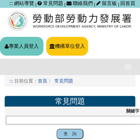
跳
:::
網站導覽
常見問題
聯絡我們
留言板
回首頁
|
|
|
|
到
主
要
內
容
區
專業人員登入
機構單位登入
塊
導
覽
:::
目前位置：
首頁
〉
常見問題
列
開
關
常見問題
關鍵字