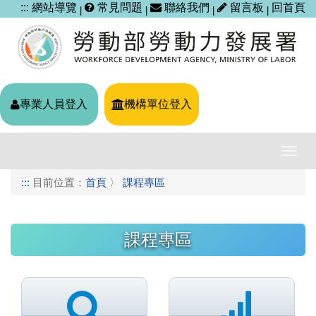
跳
:::
網站導覽
常見問題
聯絡我們
留言板
回首頁
|
|
|
|
到
主
要
內
容
區
專業人員登入
機構單位登入
塊
導
覽
:::
目前位置：
首頁
〉
課程專區
列
開
關
課程專區