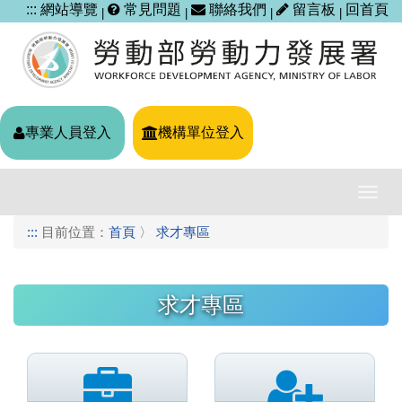
跳
:::
網站導覽
常見問題
聯絡我們
留言板
回首頁
|
|
|
|
到
主
要
內
容
區
專業人員登入
機構單位登入
塊
導
覽
:::
目前位置：
首頁
〉
求才專區
列
開
關
求才專區