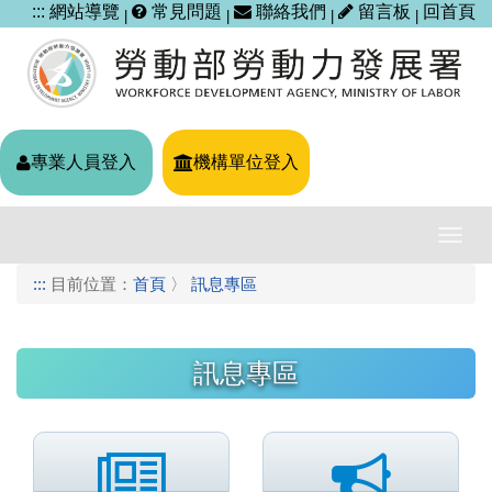
跳
:::
網站導覽
常見問題
聯絡我們
留言板
回首頁
|
|
|
|
到
主
要
內
容
區
專業人員登入
機構單位登入
塊
導
覽
:::
目前位置：
首頁
〉
訊息專區
列
開
關
訊息專區