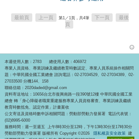
最前頁
上一頁
下一頁
最後
第
1
／1頁，共4筆
頁
本週使用人數：2783
總使用人數：406972
專業人員資格、專業訓練及繼續教育時數認定、專業人員系統操作相關問
題：中華民國全國工業總會 諮詢電話：02-27034529、02-27034389、02-
27033500 分機144、158
聯絡信箱：2020daded@gmail.com
資料寄送地址：10656台北市復興南路一段390號12樓 中華民國全國工業
總會 轉「身心障礙者職業重建服務專業人員資格審查、專業訓練及繼續
教育時數抵免、認定作業」計畫案收
公文寄送及資格時數申訴相關問題：勞動部勞動力發展署 電話代表號：
(02)8995-6000
服務時間：週一至週五 上午8時30分至12時，下午13時30分至17時30分
勞動部勞動力發展署 版權所有 Copyright ©2026
隱私權及安全政策
建