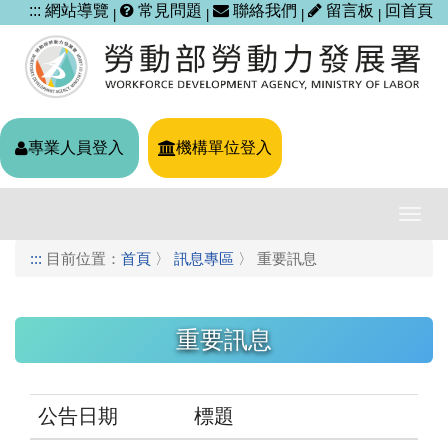
跳
:::
網站導覽
常見問題
聯絡我們
留言板
回首頁
|
|
|
|
到
主
要
內
容
區
專業人員登入
機構單位登入
塊
導
覽
:::
目前位置：
首頁
〉
訊息專區
〉
重要訊息
列
開
關
重要訊息
公告日期
標題