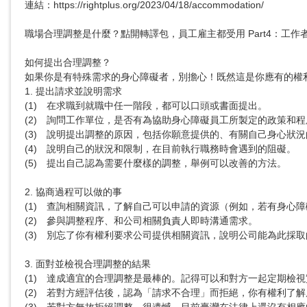
連結：https://rightplus.org/2023/04/18/accommodation/

職場合理調整是什麼？點開轉譯包，員工雇主都受用 Part4：工作者
如何提出合理調整？

如果你是有特殊需求的身心障礙者，別擔心！既然這是你應有的權
1. 提出請求並說明需求

(1)	在求職到就職中任一階段，都可以口頭或書面提出。

(2)	詢問工作單位，是否有為協助身心障礙員工所製定的政策和程序。

(3)	說明提出調整的原因，包括你願意提供的、有關自己身心狀況的資訊。

(4)	說明自己的狀況和限制，在目前執行職務時會遇到的阻礙。

(5)	提出自己認為需要什麼樣的調整，舉例可以改善的方法。

2. 協商過程可以做的事

(1)	查詢相關資訊，了解自己可以申請的資源（例如，若有身心障礙證明，能夠申請「職務再設計」服務），然後和公司一起討論。

(2)	參與調整程序、和公司相關負責人即時溝通需求。

(3)	別忘了你有權利要求公司提供相關資訊，說明公司能為此採取的行動，或未能採取行動的原因。

3. 面對並檢視合理調整的結果

(1)	達成適宜的合理調整是最棒的。記得可以和對方一起定期檢視實施效果！

(2)	若對方經評估後，認為「請求不合理」而拒絕，你有權利了解原因，並和對方討論其他替代方案。
