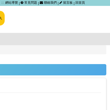
跳
:::
網站導覽
常見問題
聯絡我們
留言板
回首頁
|
|
|
|
到
主
要
入
內
容
區
塊