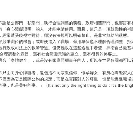
不論是公部門、私部門，執行合理調整的義務。政府相關部門，也都訂有相
有「身心障礙證明」的人，才能申請使用。而且，這只是一項鼓勵性的補助
，經常遭受歧視性對待，卻沒有法規可以明確禁止。是非常無助的狀態。

平競爭職位的機會；或即便進入了職場，僱用單位也不理解合理調整、拒絕
他行政或司法上的救濟管道。但仍難以在這些途徑中發聲、捍衛自己最基本
 合理調整的意旨，還有社會障礙意識的建立，還有很長的路要走。

適合「身體健全」，或是沒有家庭照顧責任的人，所以在世界各國都可以
不只面向身心障礙者，還包括不同宗教信仰、懷孕婦女、有身心障礙家人的
不僅因為它是國際公約的規定，而是在實踐對人的尊重，也是能促進職場多
not only the right thing to do；It’s the bright thi