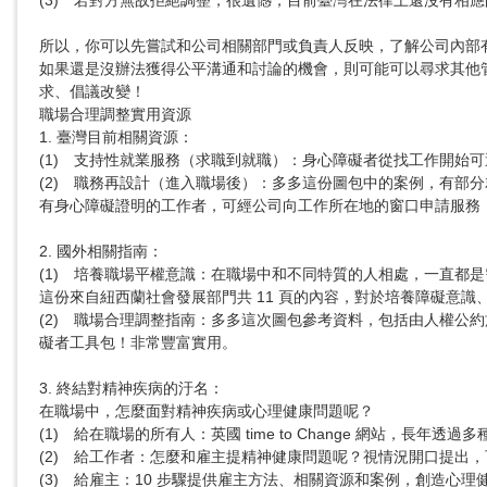
(3)	若對方無故拒絕調整，很遺憾，目前臺灣在法律上還沒有相應的處罰規定和明確的申訴方式。但是，這已經構成 CRPD基於身心障礙的歧視！

所以，你可以先嘗試和公司相關部門或負責人反映，了解公司內部有
如果還是沒辦法獲得公平溝通和討論的機會，則可能可以尋求其他
求、倡議改變！

職場合理調整實用資源

1. 臺灣目前相關資源：

(1)	支持性就業服務（求職到就職）：身心障礙者從找工作開始可運用的資源是，各縣市的支持性就業服務據點。有就業服務員提供就業輔導、職場適應等支持性服務。

(2)	職務再設計（進入職場後）：多多這份圖包中的案例，有部分就是參考臺灣已成功在職場上施行的職務再設計案例喔！也是目前臺灣能夠有效運用的合理調整資源！

有身心障礙證明的工作者，可經公司向工作所在地的窗口申請服務
2. 國外相關指南：

(1)	培養職場平權意識：在職場中和不同特質的人相處，一直都是需要學習的事，包括身心障礙同事。

這份來自紐西蘭社會發展部門共 11 頁的內容，對於培養障礙意識
(2)	職場合理調整指南：多多這次圖包參考資料，包括由人權公約施行監督聯盟所翻譯，日內瓦國際勞工局出版的《提升職場的多元與共融：合理調整實用指引》、紐西蘭政府的合理調整指南、僱用身心障
礙者工具包！非常豐富實用。

3. 終結對精神疾病的汙名：

在職場中，怎麼面對精神疾病或心理健康問題呢？

(1)	給在職場的所有人：英國 time to Change 網站，長年透過多種溝通和倡議行動，努力改變社會對精神疾病的態度！他們也提供大家在職場中開始行動的做法。

(2)	給工作者：怎麼和雇主提精神健康問題呢？視情況開口提出，可以幫助我們得到紓解和支持！這裡提供幾個小撇步和提醒。

(3)	給雇主：10 步驟提供雇主方法、相關資源和案例，創造心理健康的工作環境！
