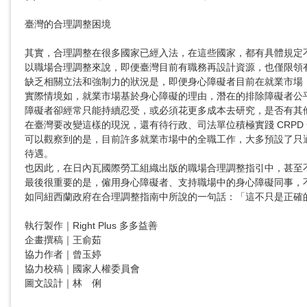
臺灣的合理調整困境

其實，合理調整在很多國家已經入法，在這些國家，都有具體規定
以職場合理調整來說，即便臺灣目前有職務再設計資源，也僅限領
缺乏相關立法和強制力的狀況是，即便身心障礙者目前在就業市場
實際情境如，就業市場基於身心障礙的理由，潛在的排除障礙者公
障礙者卻經常只能持續忍受，或必須花更多成本去研究，是否有其
在臺灣要改變這樣的現況，還有待行政、司法單位積極實踐 CRPD
可以觀察到的是，目前許多就業市場中的全職工作，大多預設了只
待遇。

也因此，在日內瓦國際勞工組織出版的職場合理調整指引中，甚至
最後很重要的是，僱用身心障礙者、支持職場中的身心障礙同事，
如同紐西蘭政府在合理調整指南中所說的一句話：「這不只是正確的事，也是美好的事。」（It’s 
執行製作｜Right Plus 多多益善

企畫撰稿｜王俞茹

協力作者｜曾玉婷

協力校稿｜國家人權委員會 

圖文設計｜林　俐