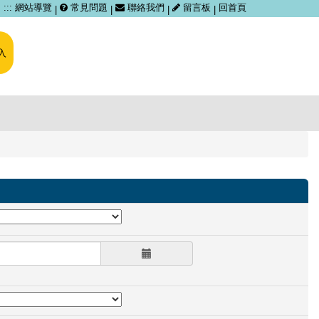
跳
:::
網站導覽
常見問題
聯絡我們
留言板
回首頁
|
|
|
|
到
主
要
入
內
容
區
塊