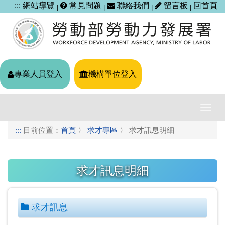
跳
:::
網站導覽
常見問題
聯絡我們
留言板
回首頁
|
|
|
|
到
主
要
內
容
區
專業人員登入
機構單位登入
塊
導
覽
:::
目前位置：
首頁
〉
求才專區
〉 求才訊息明細
列
開
關
求才訊息明細
求才訊息