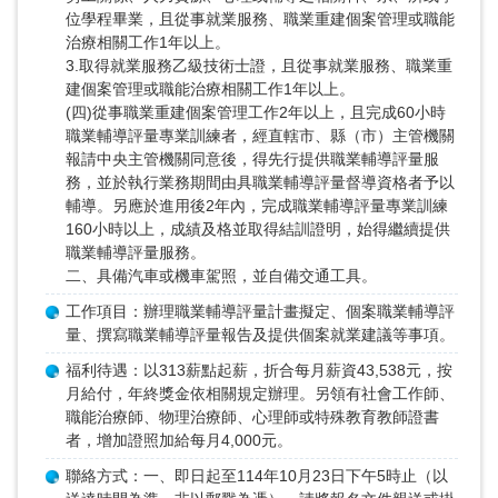
位學程畢業，且從事就業服務、職業重建個案管理或職能
治療相關工作1年以上。
3.取得就業服務乙級技術士證，且從事就業服務、職業重
建個案管理或職能治療相關工作1年以上。
(四)從事職業重建個案管理工作2年以上，且完成60小時
職業輔導評量專業訓練者，經直轄市、縣（市）主管機關
報請中央主管機關同意後，得先行提供職業輔導評量服
務，並於執行業務期間由具職業輔導評量督導資格者予以
輔導。另應於進用後2年內，完成職業輔導評量專業訓練
160小時以上，成績及格並取得結訓證明，始得繼續提供
職業輔導評量服務。
二、具備汽車或機車駕照，並自備交通工具。
工作項目：辦理職業輔導評量計畫擬定、個案職業輔導評
量、撰寫職業輔導評量報告及提供個案就業建議等事項。
福利待遇：以313薪點起薪，折合每月薪資43,538元，按
月給付，年終獎金依相關規定辦理。另領有社會工作師、
職能治療師、物理治療師、心理師或特殊教育教師證書
者，增加證照加給每月4,000元。
聯絡方式：一、即日起至114年10月23日下午5時止（以