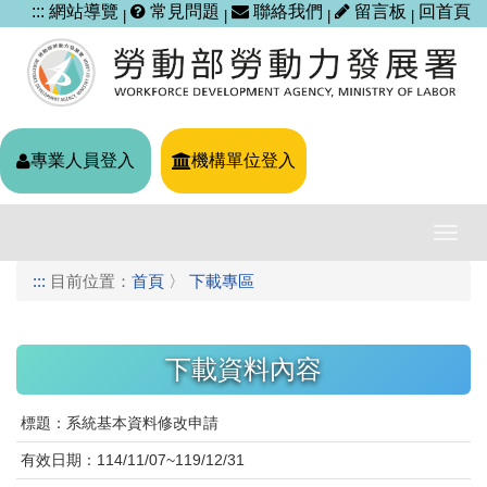
跳
:::
網站導覽
常見問題
聯絡我們
留言板
回首頁
|
|
|
|
到
主
要
內
容
區
專業人員登入
機構單位登入
塊
導
覽
:::
目前位置：
首頁
〉
下載專區
列
開
關
下載資料內容
標題：系統基本資料修改申請
有效日期：114/11/07~119/12/31