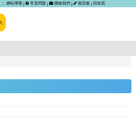
跳
:::
網站導覽
常見問題
聯絡我們
留言板
回首頁
|
|
|
|
到
主
要
入
內
容
區
塊